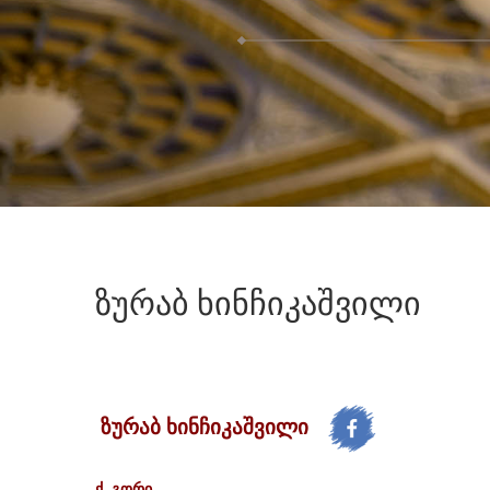
ზურაბ
ხინჩიკაშვილი
ზურაბ ხინჩიკაშვილი
ქ. გორი