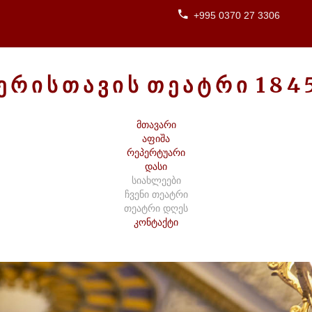
+995 0370 27 3306
Ე
Რ
Ი
Ს
Თ
Ა
Ვ
Ი
Ს
Თ
Ე
Ა
Ტ
Რ
Ი
1
8
4
მთავარი
აფიშა
რეპერტუარი
დასი
სიახლეები
ჩვენი თეატრი
თეატრი დღეს
კონტაქტი