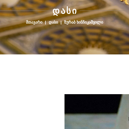
Დ
Ა
Ს
Ი
ᲛᲗᲐᲕᲐᲠᲘ
|
ᲓᲐᲡᲘ
|
ᲖᲣᲠᲐᲑ ᲮᲘᲜᲩᲘᲙᲐᲨᲕᲘᲚᲘ