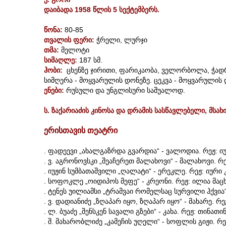
დაიბადა 1958 წლის 5 სექტემბერს.
წონა:
80-85
თვალის ფერი:
ჭრელი, ლურჯი
თმა:
მელოტი
სიმაღლე:
187 სმ.
ჰობი:
ცხენზე ჯირითი, ფარიკაობა, ველორბოლა, ჭად
სიმღერა - მოყვარულის დონეზე. ცეკვა - მოყვარულის 
ენები:
რუსული და უნგლისური საშუალოდ.
ს. ზაქარიაძის კინოსა და დრამის სასწავლებელი, მსახ
ერისთავის თეატრი
. ფადეევი „ახალგაზრდა გვარდია“ - ვალოდია. რეჟ: ი
. ვ. აგრონოვსკი „შეაჩერეთ მალახოვი“ - მალახოვი. რ
. იუჟინ სუმბათაშვილი „ღალატი“ - ერეკლე. რეჟ: იური
. სოფოკლე „ოიდიპოს მეფე“ - კრეონი. რეჟ: ილია მა
. ტენეს უილიამსი „ტრამვაი რომელსაც სურვილი ჰქვია“ 
. ვ. დადიანიძე „ზღაპარ იყო, ზღაპარ იყო“ - მახარე. რე
. ლ. ბუაძე „შენსკენ სავალი გზები“ - კახა. რეჟ: თინათი
. შ. მახარობლიძე „კამეჩის უღელი“ - სოფლის გიჟი. რ