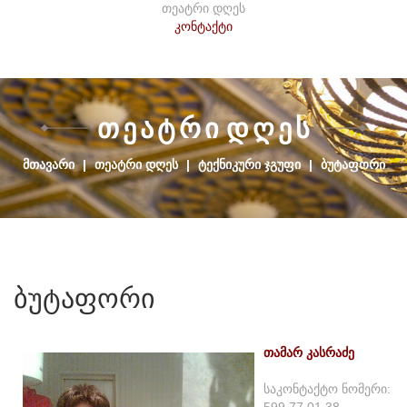
თეატრი დღეს
კონტაქტი
Თ
Ე
Ა
Ტ
Რ
Ი
Დ
Ღ
Ე
Ს
ᲛᲗᲐᲕᲐᲠᲘ
|
ᲗᲔᲐᲢᲠᲘ ᲓᲦᲔᲡ
|
ᲢᲔᲥᲜᲘᲙᲣᲠᲘ ᲯᲒᲣᲤᲘ
|
ᲑᲣᲢᲐᲤᲝᲠᲘ
ბუტაფორი
თამარ კასრაძე
საკონტაქტო ნომერი:
599 77 01 38