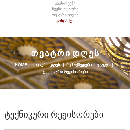
სიახლეები
ჩვენი თეატრი
თეატრი დღეს
კონტაქტი
Თ
Ე
Ა
Ტ
Რ
Ი
Დ
Ღ
Ე
Ს
HOME
|
ᲗᲔᲐᲢᲠᲘ ᲓᲦᲔᲡ
|
ᲨᲔᲛᲝᲥᲛᲔᲓᲔᲑᲘᲗᲘ ᲯᲒᲣᲤᲘ
|
ᲢᲔᲥᲜᲘᲙᲣᲠᲘ ᲠᲔᲟᲘᲡᲝᲠᲔᲑᲘ
ტექნიკური
რეჟისორები