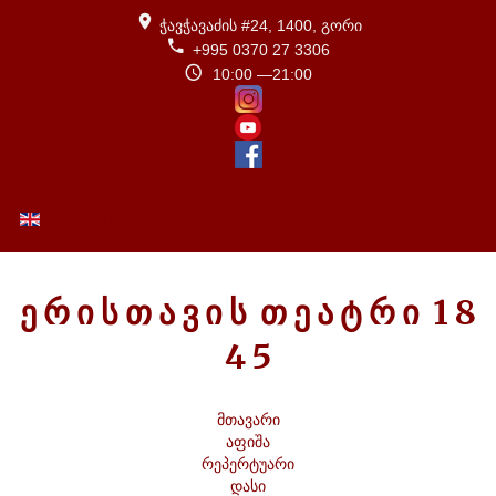
ჭავჭავაძის #24, 1400, გორი
+995 0370 27 3306
10:00 —21:00
ENGLISH (UK)
Ე
Რ
Ი
Ს
Თ
Ა
Ვ
Ი
Ს
Თ
Ე
Ა
Ტ
Რ
Ი
1
8
4
5
მთავარი
აფიშა
რეპერტუარი
დასი