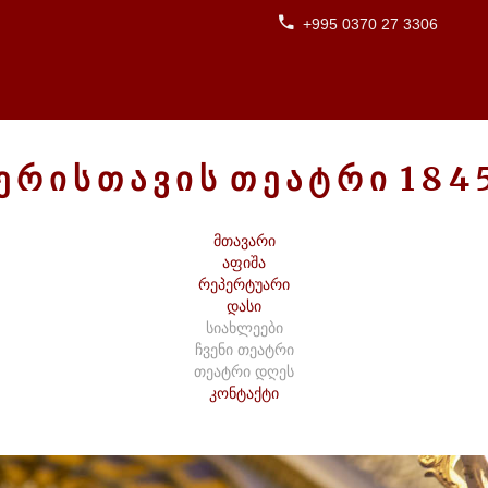
+995 0370 27 3306
Ე
Რ
Ი
Ს
Თ
Ა
Ვ
Ი
Ს
Თ
Ე
Ა
Ტ
Რ
Ი
1
8
4
მთავარი
აფიშა
რეპერტუარი
დასი
სიახლეები
ჩვენი თეატრი
თეატრი დღეს
კონტაქტი