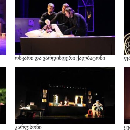
ოსკარი
და
ვარდისფერი
ქალბატონი
ფა
კარლსონი
ყვ