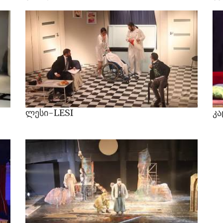
ლესი-LESI
კა