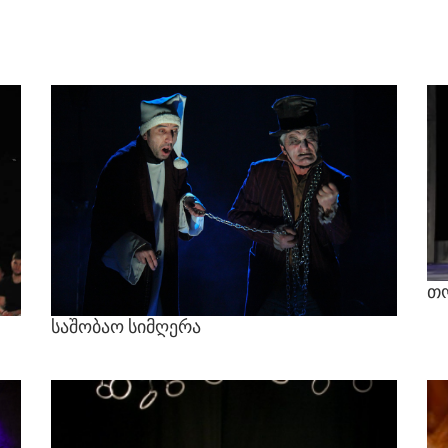
თო
საშობაო
სიმღერა