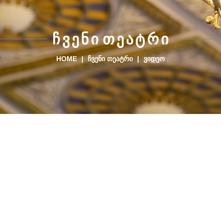
Ჩ
Ვ
Ე
Ნ
Ი
Თ
Ე
Ა
Ტ
Რ
Ი
HOME
|
ᲩᲕᲔᲜᲘ ᲗᲔᲐᲢᲠᲘ
|
ᲕᲘᲓᲔᲝ