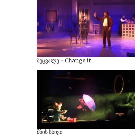
შეცვალე
-
Change
it
მზის
სხივი