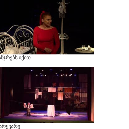
ნჯრებს
იქით
არყვარე