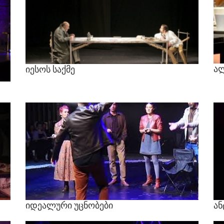
ა
იესოს
საქმე
იდეალური
უცნობები
ან