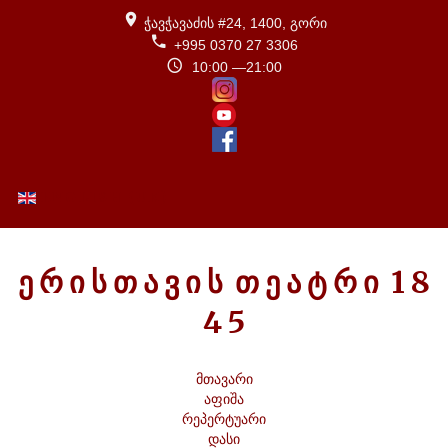
ჭავჭავაძის #24, 1400, გორი
+995 0370 27 3306
10:00 —21:00
ENGLISH (UK)
Ე
Რ
Ი
Ს
Თ
Ა
Ვ
Ი
Ს
Თ
Ე
Ა
Ტ
Რ
Ი
1
8
4
5
მთავარი
აფიშა
რეპერტუარი
დასი