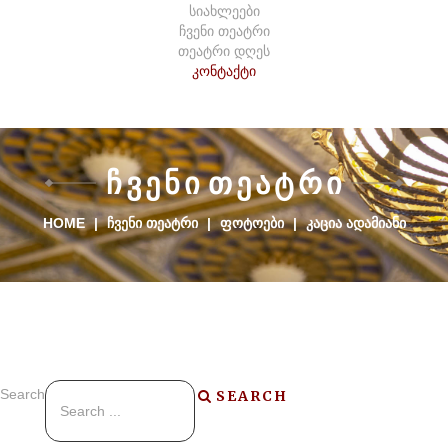
სიახლეები
ჩვენი თეატრი
თეატრი დღეს
კონტაქტი
Ჩ
Ვ
Ე
Ნ
Ი
Თ
Ე
Ა
Ტ
Რ
Ი
HOME
|
ᲩᲕᲔᲜᲘ ᲗᲔᲐᲢᲠᲘ
|
ᲤᲝᲢᲝᲔᲑᲘ
|
ᲙᲐᲪᲘᲐ ᲐᲓᲐᲛᲘᲐᲜᲘ
Search
SEARCH