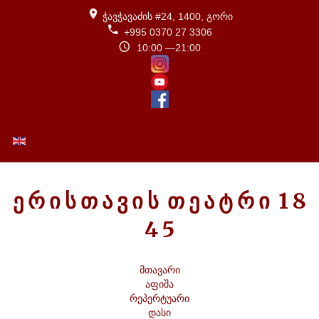
ჭავჭავაძის #24, 1400, გორი
+995 0370 27 3306
10:00 —21:00
ENGLISH (UK)
Ე
Რ
Ი
Ს
Თ
Ა
Ვ
Ი
Ს
Თ
Ე
Ა
Ტ
Რ
Ი
1
8
4
5
მთავარი
აფიშა
რეპერტუარი
დასი