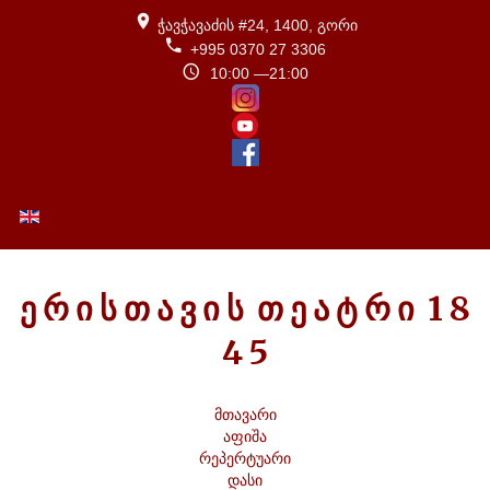
ჭავჭავაძის #24, 1400, გორი
+995 0370 27 3306
10:00 —21:00
ENGLISH (UK)
Ე
Რ
Ი
Ს
Თ
Ა
Ვ
Ი
Ს
Თ
Ე
Ა
Ტ
Რ
Ი
1
8
4
5
მთავარი
აფიშა
რეპერტუარი
დასი