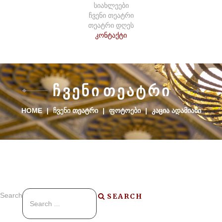
სიახლეები
ჩვენი თეატრი
თეატრი დღეს
კონტაქტი
Ჩ
Ვ
Ე
Ნ
Ი
Თ
Ე
Ა
Ტ
Რ
Ი
HOME
|
ᲩᲕᲔᲜᲘ ᲗᲔᲐᲢᲠᲘ
|
ᲤᲝᲢᲝᲔᲑᲘ
|
ᲙᲐᲪᲘᲐ ᲐᲓᲐᲛᲘᲐᲜᲘ
Search
SEARCH